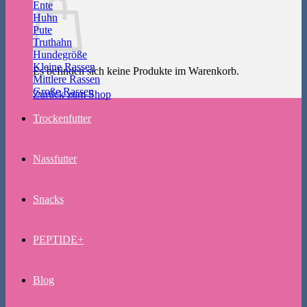
Ente
Huhn
Pute
Truthahn
Hundegröße
Kleine Rassen
Es befinden sich keine Produkte im Warenkorb.
Mittlere Rassen
Große Rassen
Zurück zum Shop
Trockenfutter
Nassfutter
Snacks
PEPTIDE+
Blog