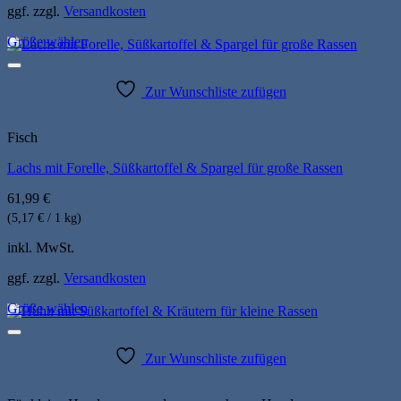
ggf. zzgl.
Versandkosten
Größe wählen
Dieses
Produkt
weist
Zur Wunschliste zufügen
mehrere
Varianten
auf.
Fisch
Die
Lachs mit Forelle, Süßkartoffel & Spargel für große Rassen
Optionen
können
61,99
€
auf
der
(5,17 € / 1 kg)
Produktseite
inkl. MwSt.
gewählt
werden
ggf. zzgl.
Versandkosten
Größe wählen
Dieses
Produkt
weist
Zur Wunschliste zufügen
mehrere
Varianten