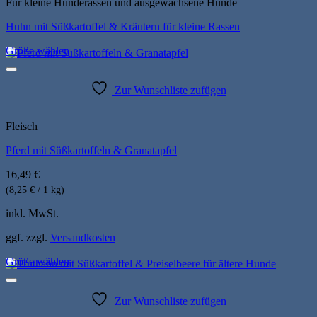
auf.
Für kleine Hunderassen und ausgewachsene Hunde
Die
Huhn mit Süßkartoffel & Kräutern für kleine Rassen
Optionen
können
Größe wählen
auf
der
Produktseite
Zur Wunschliste zufügen
gewählt
werden
Fleisch
Pferd mit Süßkartoffeln & Granatapfel
16,49
€
(8,25 € / 1 kg)
inkl. MwSt.
ggf. zzgl.
Versandkosten
Größe wählen
Dieses
Produkt
weist
Zur Wunschliste zufügen
mehrere