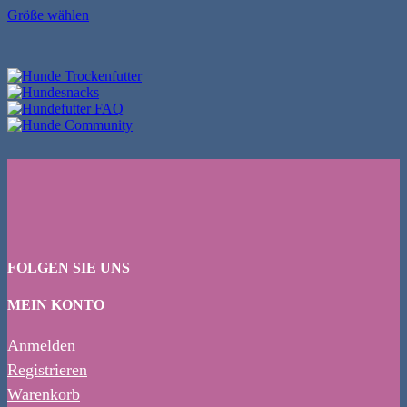
Größe wählen
Dieses
Produkt
weist
mehrere
Varianten
auf.
Die
Optionen
können
auf
der
Produktseite
gewählt
werden
FOLGEN SIE UNS
MEIN KONTO
Anmelden
Registrieren
Warenkorb