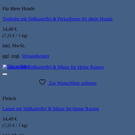
Varianten
auf.
Für ältere Hunde
Die
Truthahn mit Süßkartoffel & Preiselbeere für ältere Hunde
Optionen
können
14,49
€
auf
der
(7,25 € / 1 kg)
Produktseite
inkl. MwSt.
gewählt
werden
ggf. zzgl.
Versandkosten
Größe wählen
Dieses
Produkt
weist
Zur Wunschliste zufügen
mehrere
Varianten
auf.
Fleisch
Die
Lamm mit Süßkartoffel & Minze für kleine Rassen
Optionen
können
14,49
€
auf
der
(7,25 € / 1 kg)
Produktseite