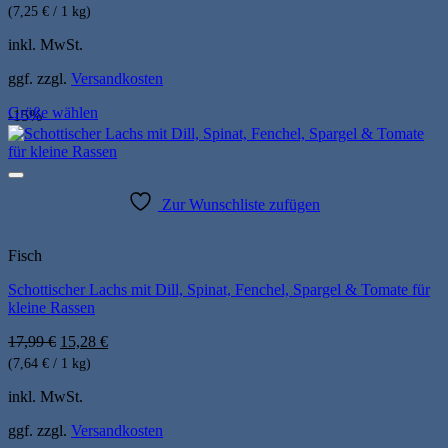
der
(7,25 € / 1 kg)
Produktseite
inkl. MwSt.
gewählt
werden
ggf. zzgl.
Versandkosten
Größe wählen
-15%
Dieses
Produkt
weist
mehrere
Varianten
Zur Wunschliste zufügen
auf.
Die
Optionen
Fisch
können
Schottischer Lachs mit Dill, Spinat, Fenchel, Spargel & Tomate für
auf
kleine Rassen
der
Produktseite
Ursprünglicher
Aktueller
17,99
€
15,28
€
gewählt
Preis
Preis
werden
(7,64 € / 1 kg)
war:
ist:
17,99 €
15,28 €.
inkl. MwSt.
ggf. zzgl.
Versandkosten