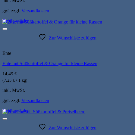
inkl. MwSt.
gewählt
werden
ggf. zzgl.
Versandkosten
Größe wählen
Dieses
Produkt
weist
Zur Wunschliste zufügen
mehrere
Varianten
auf.
Ente
Die
Ente mit Süßkartoffel & Orange für kleine Rassen
Optionen
können
14,49
€
auf
der
(7,25 € / 1 kg)
Produktseite
inkl. MwSt.
gewählt
werden
ggf. zzgl.
Versandkosten
Größe wählen
Dieses
Produkt
weist
Zur Wunschliste zufügen
mehrere