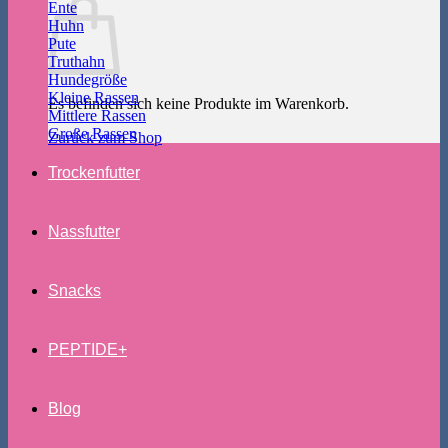
Ente
Huhn
Pute
Truthahn
Hundegröße
Kleine Rassen
Es befinden sich keine Produkte im Warenkorb.
Mittlere Rassen
Große Rassen
Zurück zum Shop
Trockenfutter
Nassfutter
Snacks
PEPTIDE+
Blog