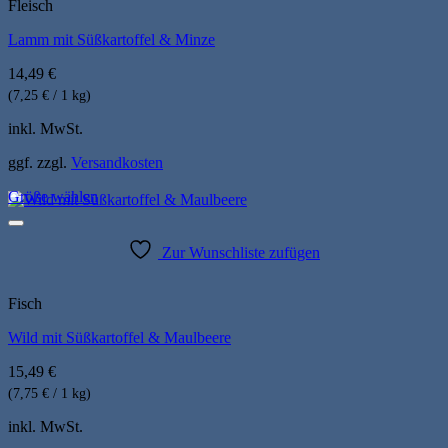
auf.
Fleisch
Die
Lamm mit Süßkartoffel & Minze
Optionen
können
14,49
€
auf
der
(7,25 € / 1 kg)
Produktseite
inkl. MwSt.
gewählt
werden
ggf. zzgl.
Versandkosten
Größe wählen
Dieses
Produkt
weist
Zur Wunschliste zufügen
mehrere
Varianten
auf.
Fisch
Die
Wild mit Süßkartoffel & Maulbeere
Optionen
können
15,49
€
auf
der
(7,75 € / 1 kg)
Produktseite
inkl. MwSt.
gewählt
werden