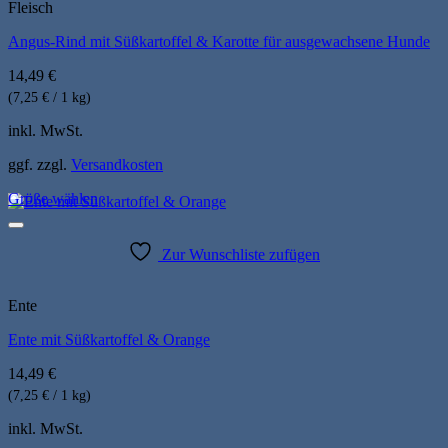
Fleisch
Angus-Rind mit Süßkartoffel & Karotte für ausgewachsene Hunde
14,49
€
(7,25 € / 1 kg)
inkl. MwSt.
ggf. zzgl.
Versandkosten
Größe wählen
Dieses
Produkt
weist
Zur Wunschliste zufügen
mehrere
Varianten
auf.
Ente
Die
Ente mit Süßkartoffel & Orange
Optionen
können
14,49
€
auf
der
(7,25 € / 1 kg)
Produktseite
inkl. MwSt.
gewählt