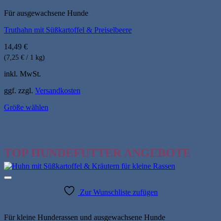
Varianten
auf.
Für ausgewachsene Hunde
Die
Truthahn mit Süßkartoffel & Preiselbeere
Optionen
können
14,49
€
auf
der
(7,25 € / 1 kg)
Produktseite
inkl. MwSt.
gewählt
werden
ggf. zzgl.
Versandkosten
Größe wählen
Dieses
Produkt
weist
mehrere
TOP HUNDEFUTTER ANGEBOTE
Varianten
auf.
Die
Optionen
können
Zur Wunschliste zufügen
auf
der
Produktseite
Für kleine Hunderassen und ausgewachsene Hunde