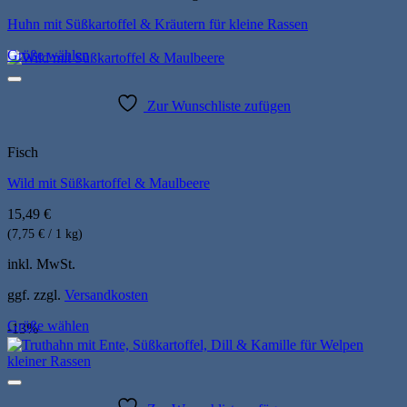
gewählt
werden
Huhn mit Süßkartoffel & Kräutern für kleine Rassen
Größe wählen
Zur Wunschliste zufügen
Fisch
Wild mit Süßkartoffel & Maulbeere
15,49
€
(7,75 € / 1 kg)
inkl. MwSt.
ggf. zzgl.
Versandkosten
Größe wählen
-13%
Dieses
Produkt
weist
mehrere
Varianten