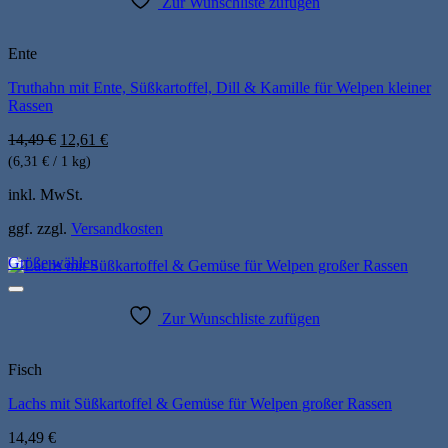
Zur Wunschliste zufügen
auf.
Die
Optionen
Ente
können
Truthahn mit Ente, Süßkartoffel, Dill & Kamille für Welpen kleiner
auf
Rassen
der
Produktseite
Ursprünglicher
Aktueller
14,49
€
12,61
€
gewählt
Preis
Preis
werden
(6,31 € / 1 kg)
war:
ist:
14,49 €
12,61 €.
inkl. MwSt.
ggf. zzgl.
Versandkosten
Größe wählen
Dieses
Produkt
weist
Zur Wunschliste zufügen
mehrere
Varianten
auf.
Fisch
Die
Lachs mit Süßkartoffel & Gemüse für Welpen großer Rassen
Optionen
können
14,49
€
auf