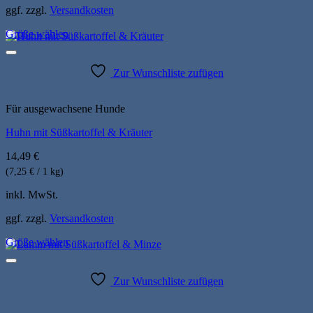
werden
ggf. zzgl.
Versandkosten
Größe wählen
Dieses
Produkt
weist
Zur Wunschliste zufügen
mehrere
Varianten
auf.
Für ausgewachsene Hunde
Die
Huhn mit Süßkartoffel & Kräuter
Optionen
können
14,49
€
auf
der
(7,25 € / 1 kg)
Produktseite
inkl. MwSt.
gewählt
werden
ggf. zzgl.
Versandkosten
Größe wählen
Dieses
Produkt
weist
Zur Wunschliste zufügen
mehrere
Varianten