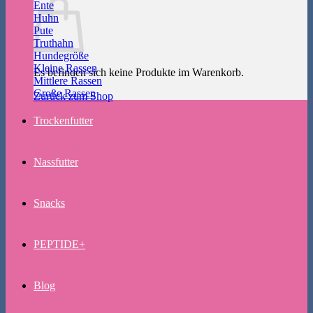
Ente
Huhn
Pute
Truthahn
Hundegröße
Kleine Rassen
Es befinden sich keine Produkte im Warenkorb.
Mittlere Rassen
Große Rassen
Zurück zum Shop
Trockenfutter
Nassfutter
Snacks
PEPTIDE+
Blog