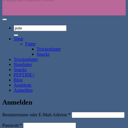
Suchen
nach:
Shop
Futter
Trockenfutter
Snacks
Trockenfutter
Nassfutter
Snacks
PEPTIDE+
Blog
Angebote
Anmelden
Anmelden
Erforderlich
Benutzername oder E-Mail-Adresse
*
Erforderlich
Passwort
*