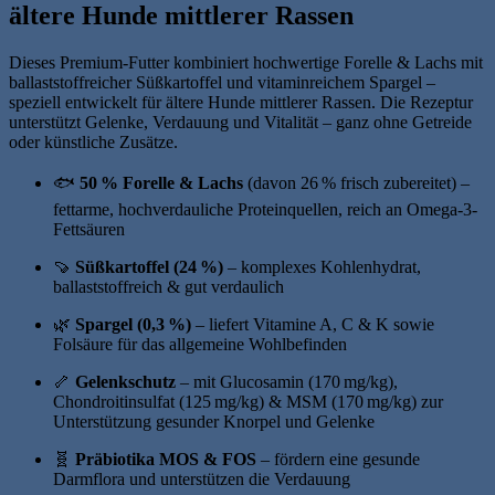
ältere Hunde mittlerer Rassen
Dieses Premium-Futter kombiniert hochwertige Forelle & Lachs mit
ballaststoffreicher Süßkartoffel und vitaminreichem Spargel –
speziell entwickelt für ältere Hunde mittlerer Rassen.
Die Rezeptur
unterstützt Gelenke, Verdauung und Vitalität – ganz ohne Getreide
oder künstliche Zusätze.
🐟
50 % Forelle & Lachs
(davon 26 % frisch zubereitet) –
fettarme, hochverdauliche Proteinquellen, reich an Omega‑3-
Fettsäuren
🍠
Süßkartoffel (24 %)
– komplexes Kohlenhydrat,
ballaststoffreich & gut verdaulich
🌿
Spargel (0,3 %)
– liefert Vitamine A, C & K sowie
Folsäure für das allgemeine Wohlbefinden
🦴
Gelenkschutz
– mit Glucosamin (170 mg/kg),
Chondroitinsulfat (125 mg/kg) & MSM (170 mg/kg) zur
Unterstützung gesunder Knorpel und Gelenke
🧬
Präbiotika MOS & FOS
– fördern eine gesunde
Darmflora und unterstützen die Verdauung