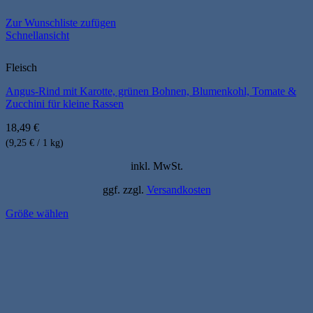
Zur Wunschliste zufügen
Schnellansicht
Fleisch
Angus-Rind mit Karotte, grünen Bohnen, Blumenkohl, Tomate &
Zucchini für kleine Rassen
18,49
€
(9,25 € / 1 kg)
inkl. MwSt.
ggf. zzgl.
Versandkosten
Größe wählen
Dieses
Produkt
weist
mehrere
Varianten
auf.
Die