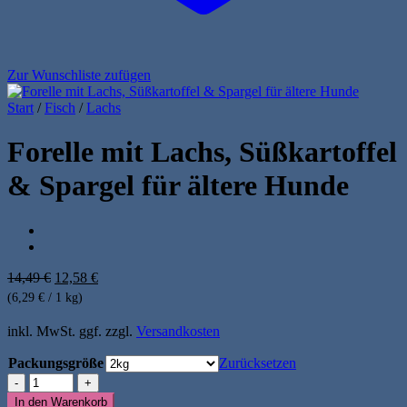
Zur Wunschliste zufügen
Start
/
Fisch
/
Lachs
Forelle mit Lachs, Süßkartoffel
& Spargel für ältere Hunde
Ursprünglicher
Aktueller
14,49
€
12,58
€
Preis
Preis
(6,29 € / 1 kg)
war:
ist:
14,49 €
12,58 €.
inkl. MwSt.
ggf. zzgl.
Versandkosten
Packungsgröße
Zurücksetzen
Forelle
mit
In den Warenkorb