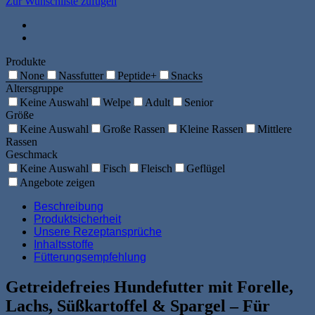
Zur Wunschliste zufügen
Produkte
None
Nassfutter
Peptide+
Snacks
Altersgruppe
Keine Auswahl
Welpe
Adult
Senior
Größe
Keine Auswahl
Große Rassen
Kleine Rassen
Mittlere
Rassen
Geschmack
Keine Auswahl
Fisch
Fleisch
Geflügel
Angebote zeigen
Beschreibung
Produktsicherheit
Unsere Rezeptansprüche
Inhaltsstoffe
Fütterungsempfehlung
Getreidefreies Hundefutter mit Forelle,
Lachs, Süßkartoffel & Spargel – Für