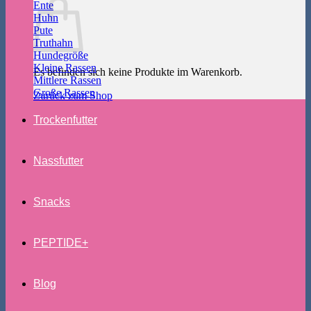
Ente
Huhn
Pute
Truthahn
Hundegröße
Kleine Rassen
Es befinden sich keine Produkte im Warenkorb.
Mittlere Rassen
Große Rassen
Zurück zum Shop
Trockenfutter
Nassfutter
Snacks
PEPTIDE+
Blog