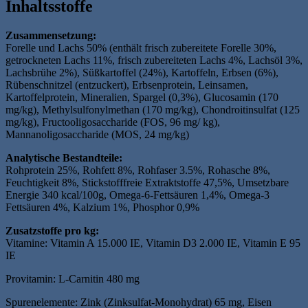
Inhaltsstoffe
Zusammensetzung:
Forelle und Lachs 50% (enthält frisch zubereitete Forelle 30%,
getrockneten Lachs 11%, frisch zubereiteten Lachs 4%, Lachsöl 3%,
Lachsbrühe 2%), Süßkartoffel (24%), Kartoffeln, Erbsen (6%),
Rübenschnitzel (entzuckert), Erbsenprotein, Leinsamen,
Kartoffelprotein, Mineralien, Spargel (0,3%), Glucosamin (170
mg/kg), Methylsulfonylmethan (170 mg/kg), Chondroitinsulfat (125
mg/kg), Fructooligosaccharide (FOS, 96 mg/ kg),
Mannanoligosaccharide (MOS, 24 mg/kg)
Analytische Bestandteile:
Rohprotein 25%, Rohfett 8%, Rohfaser 3.5%, Rohasche 8%,
Feuchtigkeit 8%, Stickstofffreie Extraktstoffe 47,5%, Umsetzbare
Energie 340 kcal/100g, Omega-6-Fettsäuren 1,4%, Omega-3
Fettsäuren 4%, Kalzium 1%, Phosphor 0,9%
Zusatzstoffe pro kg:
Vitamine: Vitamin A 15.000 IE, Vitamin D3 2.000 IE, Vitamin E 95
IE
Provitamin: L-Carnitin 480 mg
Spurenelemente: Zink (Zinksulfat-Monohydrat) 65 mg, Eisen