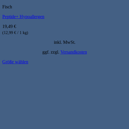
Fisch
Peptide+ Hypoallergen
19,49
€
(12,99 € / 1 kg)
inkl. MwSt.
ggf. zzgl.
Versandkosten
Größe wählen
Dieses
Produkt
weist
mehrere
Varianten
auf.
Die
Optionen
können
auf
der
Produktseite
gewählt