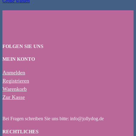
Größe wählen
Dieses
Produkt
weist
mehrere
Varianten
auf.
Die
Optionen
FOLGEN SIE UNS
können
auf
MEIN KONTO
der
Produktseite
gewählt
Anmelden
werden
Registrieren
Warenkorb
Zur Kasse
Bei Fragen schreiben Sie uns bitte: info@jollydog.de
RECHTLICHES