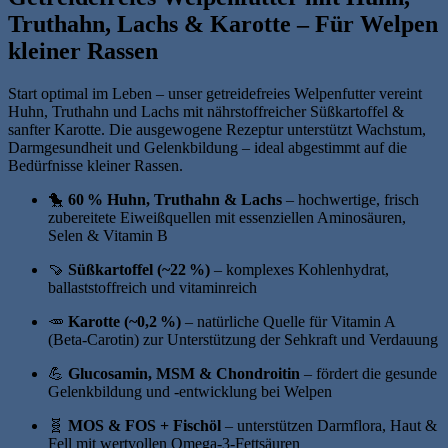
Truthahn, Lachs & Karotte – Für Welpen
kleiner Rassen
Start optimal im Leben – unser getreidefreies Welpenfutter vereint
Huhn, Truthahn und Lachs mit nährstoffreicher Süßkartoffel &
sanfter Karotte. Die ausgewogene Rezeptur unterstützt Wachstum,
Darmgesundheit und Gelenkbildung – ideal abgestimmt auf die
Bedürfnisse kleiner Rassen.
🐤
60 % Huhn, Truthahn & Lachs
– hochwertige, frisch
zubereitete Eiweißquellen mit essenziellen Aminosäuren,
Selen & Vitamin B
🍠
Süßkartoffel (~22 %)
– komplexes Kohlenhydrat,
ballaststoffreich und vitaminreich
🥕
Karotte (~0,2 %)
– natürliche Quelle für Vitamin A
(Beta‑Carotin) zur Unterstützung der Sehkraft und Verdauung
💪
Glucosamin, MSM & Chondroitin
– fördert die gesunde
Gelenkbildung und -entwicklung bei Welpen
🧬
MOS & FOS + Fischöl
– unterstützen Darmflora, Haut &
Fell mit wertvollen Omega‑3-Fettsäuren