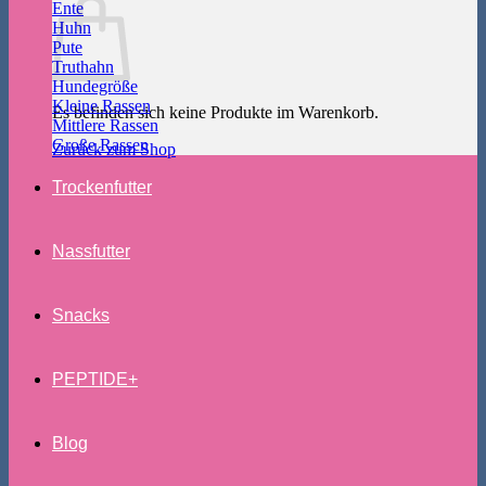
Ente
Huhn
Pute
Truthahn
Hundegröße
Kleine Rassen
Es befinden sich keine Produkte im Warenkorb.
Mittlere Rassen
Große Rassen
Zurück zum Shop
Trockenfutter
Nassfutter
Snacks
PEPTIDE+
Blog