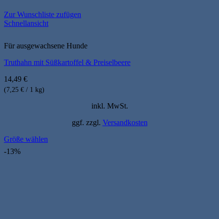
Zur Wunschliste zufügen
Schnellansicht
Für ausgewachsene Hunde
Truthahn mit Süßkartoffel & Preiselbeere
14,49
€
(7,25 € / 1 kg)
inkl. MwSt.
ggf. zzgl.
Versandkosten
Größe wählen
Dieses
-13%
Produkt
weist
mehrere
Varianten
auf.
Die
Optionen
können