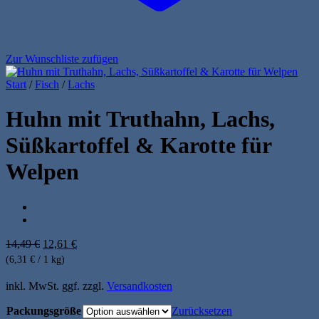
Zur Wunschliste zufügen
Start
/
Fisch
/
Lachs
Huhn mit Truthahn, Lachs,
Süßkartoffel & Karotte für
Welpen
Ursprünglicher
Aktueller
14,49
€
12,61
€
Preis
Preis
(6,31 € / 1 kg)
war:
ist:
14,49 €
12,61 €.
inkl. MwSt.
ggf. zzgl.
Versandkosten
Packungsgröße
Zurücksetzen