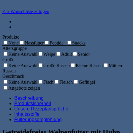
Zur Wunschliste zufügen
Produkte
None
Nassfutter
Peptide+
Snacks
Altersgruppe
Keine Auswahl
Welpe
Adult
Senior
Größe
Keine Auswahl
Große Rassen
Kleine Rassen
Mittlere
Rassen
Geschmack
Keine Auswahl
Fisch
Fleisch
Geflügel
Angebote zeigen
Beschreibung
Produktsicherheit
Unsere Rezeptansprüche
Inhaltsstoffe
Fütterungsempfehlung
Getreidefreies Welpenfutter mit Huhn,