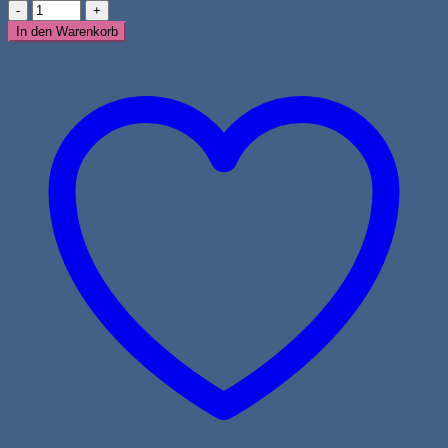
Huhn
mit
In den Warenkorb
Truthahn,
Lachs,
Süßkartoffel
&
Karotte
für
Welpen
Menge