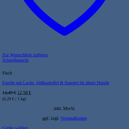
Zur Wunschliste zufügen
Schnellansicht
Fisch
Forelle mit Lachs, Süßkartoffel & Spargel für ältere Hunde
Ursprünglicher
Aktueller
14,49
€
12,58
€
Preis
Preis
(6,29 € / 1 kg)
war:
ist:
14,49 €
12,58 €.
inkl. MwSt.
ggf. zzgl.
Versandkosten
Größe wählen