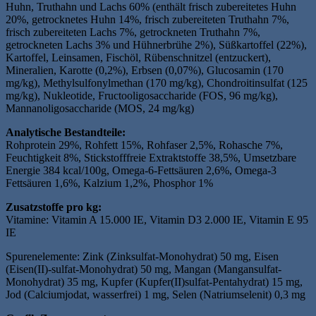
Huhn, Truthahn und Lachs 60% (enthält frisch zubereitetes Huhn
20%, getrocknetes Huhn 14%, frisch zubereiteten Truthahn 7%,
frisch zubereiteten Lachs 7%, getrockneten Truthahn 7%,
getrockneten Lachs 3% und Hühnerbrühe 2%), Süßkartoffel (22%),
Kartoffel, Leinsamen, Fischöl, Rübenschnitzel (entzuckert),
Mineralien, Karotte (0,2%), Erbsen (0,07%), Glucosamin (170
mg/kg), Methylsulfonylmethan (170 mg/kg), Chondroitinsulfat (125
mg/kg), Nukleotide, Fructooligosaccharide (FOS, 96 mg/kg),
Mannanoligosaccharide (MOS, 24 mg/kg)
Analytische Bestandteile:
Rohprotein 29%, Rohfett 15%, Rohfaser 2,5%, Rohasche 7%,
Feuchtigkeit 8%, Stickstofffreie Extraktstoffe 38,5%, Umsetzbare
Energie 384 kcal/100g, Omega-6-Fettsäuren 2,6%, Omega-3
Fettsäuren 1,6%, Kalzium 1,2%, Phosphor 1%
Zusatzstoffe pro kg:
Vitamine: Vitamin A 15.000 IE, Vitamin D3 2.000 IE, Vitamin E 95
IE
Spurenelemente: Zink (Zinksulfat-Monohydrat) 50 mg, Eisen
(Eisen(II)-sulfat-Monohydrat) 50 mg, Mangan (Mangansulfat-
Monohydrat) 35 mg, Kupfer (Kupfer(II)sulfat-Pentahydrat) 15 mg,
Jod (Calciumjodat, wasserfrei) 1 mg, Selen (Natriumselenit) 0,3 mg