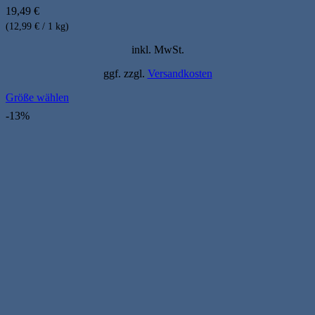
19,49
€
(12,99 € / 1 kg)
inkl. MwSt.
ggf. zzgl.
Versandkosten
Größe wählen
Dieses
-13%
Produkt
weist
mehrere
Varianten
auf.
Die
Optionen
können
auf
der
Produktseite
gewählt
werden