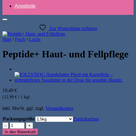
Angebote
Zur Wunschliste zufügen
Start
/
Fisch
/
Lachs
Peptide+ Haut- und Fellpflege
19,49
€
(12,99 € / 1 kg)
inkl. MwSt.
ggf. zzgl.
Versandkosten
Packungsgröße
Zurücksetzen
Peptide+
Haut-
In den Warenkorb
und