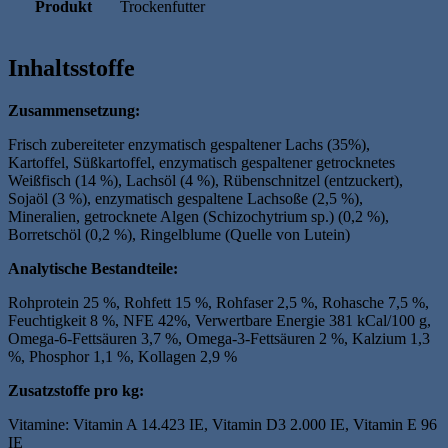
Produkt
Trockenfutter
Inhaltsstoffe
Zusammensetzung:
Frisch zubereiteter enzymatisch gespaltener Lachs (35%),
Kartoffel, Süßkartoffel, enzymatisch gespaltener getrocknetes
Weißfisch (14 %), Lachsöl (4 %), Rübenschnitzel (entzuckert),
Sojaöl (3 %), enzymatisch gespaltene Lachsoße (2,5 %),
Mineralien, getrocknete Algen (Schizochytrium sp.) (0,2 %),
Borretschöl (0,2 %), Ringelblume (Quelle von Lutein)
Analytische Bestandteile:
Rohprotein 25 %, Rohfett 15 %, Rohfaser 2,5 %, Rohasche 7,5 %,
Feuchtigkeit 8 %, NFE 42%, Verwertbare Energie 381 kCal/100 g,
Omega-6-Fettsäuren 3,7 %, Omega-3-Fettsäuren 2 %, Kalzium 1,3
%, Phosphor 1,1 %, Kollagen 2,9 %
Zusatzstoffe pro kg:
Vitamine: Vitamin A 14.423 IE, Vitamin D3 2.000 IE, Vitamin E 96
IE