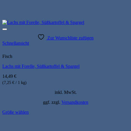
Zur Wunschliste zufügen
Schnellansicht
Fisch
Lachs mit Forelle, Süßkartoffel & Spargel
14,49
€
(7,25 € / 1 kg)
inkl. MwSt.
ggf. zzgl.
Versandkosten
Größe wählen
Dieses
Produkt
weist