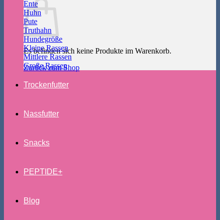
Ente
Huhn
Pute
Truthahn
Hundegröße
Kleine Rassen
Es befinden sich keine Produkte im Warenkorb.
Mittlere Rassen
Große Rassen
Zurück zum Shop
Trockenfutter
Nassfutter
Snacks
PEPTIDE+
Blog