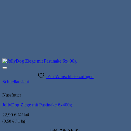
werden
Zur Wunschliste zufügen
Schnellansicht
Nassfutter
JollyDog Ziege mit Pastinake 6x400g
22,99
€
(2.4 kg)
(9,58 € / 1 kg)
inkl. 7 % MwSt.