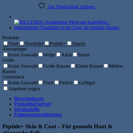
Fellpflege
Zur Wunschliste zufügen
Menge
Produkte
None
Nassfutter
Peptide+
Snacks
Altersgruppe
Keine Auswahl
Welpe
Adult
Senior
Größe
Keine Auswahl
Große Rassen
Kleine Rassen
Mittlere
Rassen
Geschmack
Keine Auswahl
Fisch
Fleisch
Geflügel
Angebote zeigen
Beschreibung
Produktsicherheit
Inhaltsstoffe
Fütterungsempfehlung
Peptide+ Skin & Coat – Für gesunde Haut &
glänzendes Fell