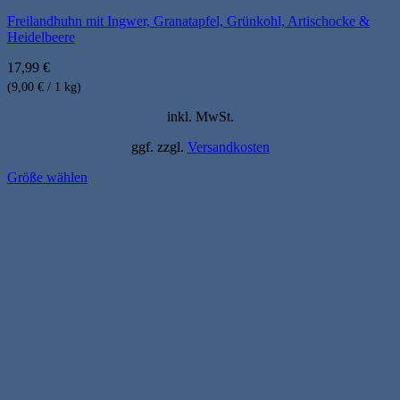
Freilandhuhn mit Ingwer, Granatapfel, Grünkohl, Artischocke &
Heidelbeere
17,99
€
(9,00 € / 1 kg)
inkl. MwSt.
ggf. zzgl.
Versandkosten
Größe wählen
Dieses
Produkt
weist
mehrere
Varianten
auf.
Die
Optionen
können
auf
der
Produktseite
gewählt