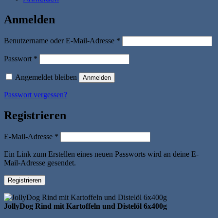
Anmelden
Erforderlich
Benutzername oder E-Mail-Adresse
*
Erforderlich
Passwort
*
Angemeldet bleiben
Anmelden
Passwort vergessen?
Registrieren
Erforderlich
E-Mail-Adresse
*
Ein Link zum Erstellen eines neuen Passworts wird an deine E-
Mail-Adresse gesendet.
Registrieren
JollyDog Rind mit Kartoffeln und Distelöl 6x400g