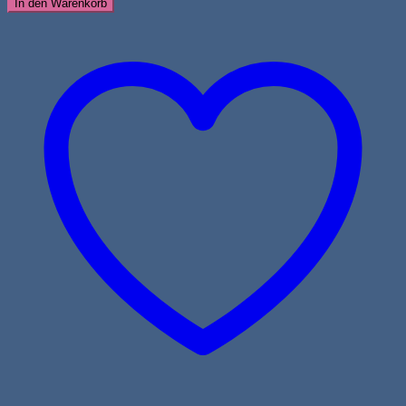
In den Warenkorb
mit
Kartoffeln
und
Distelöl
6x400g
Menge