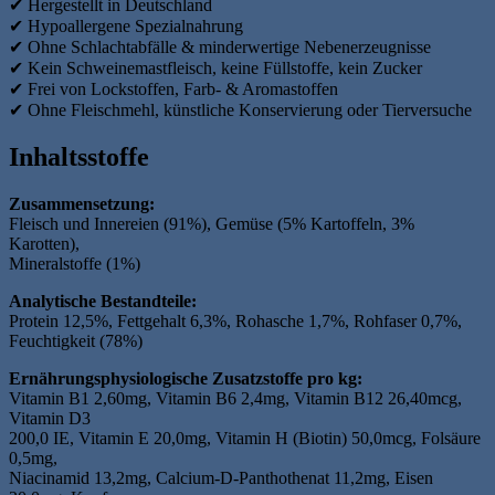
✔ Hergestellt in Deutschland
✔ Hypoallergene Spezialnahrung
✔ Ohne Schlachtabfälle & minderwertige Nebenerzeugnisse
✔ Kein Schweinemastfleisch, keine Füllstoffe, kein Zucker
✔ Frei von Lockstoffen, Farb- & Aromastoffen
✔ Ohne Fleischmehl, künstliche Konservierung oder Tierversuche
Inhaltsstoffe
Zusammensetzung:
Fleisch und Innereien (91%), Gemüse (5% Kartoffeln, 3%
Karotten),
Mineralstoffe (1%)
Analytische Bestandteile:
Protein 12,5%, Fettgehalt 6,3%, Rohasche 1,7%, Rohfaser 0,7%,
Feuchtigkeit (78%)
Ernährungsphysiologische Zusatzstoffe pro kg:
Vitamin B1 2,60mg, Vitamin B6 2,4mg, Vitamin B12 26,40mcg,
Vitamin D3
200,0 IE, Vitamin E 20,0mg, Vitamin H (Biotin) 50,0mcg, Folsäure
0,5mg,
Niacinamid 13,2mg, Calcium-D-Panthothenat 11,2mg, Eisen