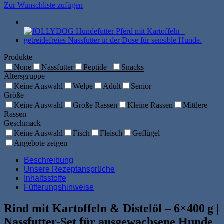
Zur Wunschliste zufügen
Produkte
None
Nassfutter
Peptide+
Snacks
Altersgruppe
Keine Auswahl
Welpe
Adult
Senior
Größe
Keine Auswahl
Große Rassen
Kleine Rassen
Mittlere
Rassen
Geschmack
Keine Auswahl
Fisch
Fleisch
Geflügel
Angebote zeigen
Beschreibung
Unsere Rezeptansprüche
Inhaltsstoffe
Fütterungshinweise
Rind mit Kartoffeln & Distelöl – 6×400 g |
Nassfutter-Set für ausgewachsene Hunde