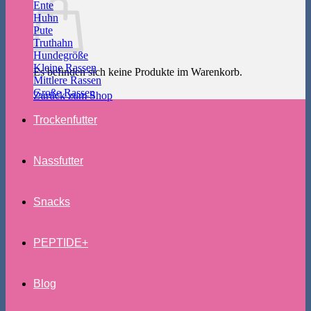
Ente
Huhn
Pute
Truthahn
Hundegröße
Kleine Rassen
Es befinden sich keine Produkte im Warenkorb.
Mittlere Rassen
Große Rassen
Zurück zum Shop
Trockenfutter
Nassfutter
Snacks
PEPTIDE+
Blog