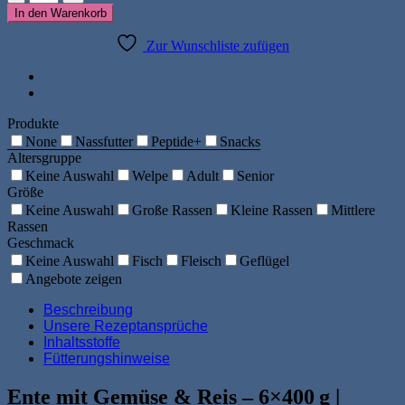
Ente
In den Warenkorb
mit
Gemüse
Zur Wunschliste zufügen
und
Reis
6x400g
Menge
Produkte
None
Nassfutter
Peptide+
Snacks
Altersgruppe
Keine Auswahl
Welpe
Adult
Senior
Größe
Keine Auswahl
Große Rassen
Kleine Rassen
Mittlere
Rassen
Geschmack
Keine Auswahl
Fisch
Fleisch
Geflügel
Angebote zeigen
Beschreibung
Unsere Rezeptansprüche
Inhaltsstoffe
Fütterungshinweise
Ente mit Gemüse & Reis – 6×400 g |