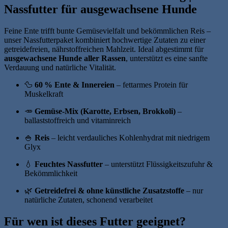
Nassfutter für ausgewachsene Hunde
Feine Ente trifft bunte Gemüsevielfalt und bekömmlichen Reis –
unser Nassfutterpaket kombiniert hochwertige Zutaten zu einer
getreidefreien, nährstoffreichen Mahlzeit. Ideal abgestimmt für
ausgewachsene Hunde aller Rassen
, unterstützt es eine sanfte
Verdauung und natürliche Vitalität.
🦆
60 % Ente & Innereien
– fettarmes Protein für
Muskelkraft
🥕
Gemüse-Mix (Karotte, Erbsen, Brokkoli)
–
ballaststoffreich und vitaminreich
🍚
Reis
– leicht verdauliches Kohlenhydrat mit niedrigem
Glyx
💧
Feuchtes Nassfutter
– unterstützt Flüssigkeitszufuhr &
Bekömmlichkeit
🌿
Getreidefrei & ohne künstliche Zusatzstoffe
– nur
natürliche Zutaten, schonend verarbeitet
Für wen ist dieses Futter geeignet?