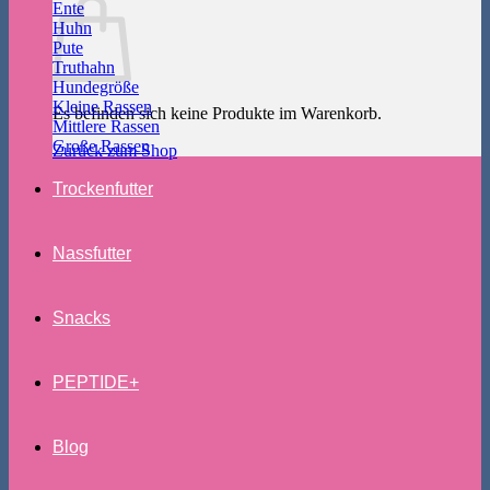
Ente
Huhn
Pute
Truthahn
Hundegröße
Kleine Rassen
Es befinden sich keine Produkte im Warenkorb.
Mittlere Rassen
Große Rassen
Zurück zum Shop
Trockenfutter
Nassfutter
Snacks
PEPTIDE+
Blog