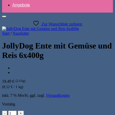
Angebote
Zur Wunschliste zufügen
Start
/
Nassfutter
JollyDog Ente mit Gemüse und
Reis 6x400g
19,49
€
(2.4 kg)
(8,12 € / 1 kg)
inkl. 7 % MwSt.
ggf. zzgl.
Versandkosten
Vorrätig
JollyDog