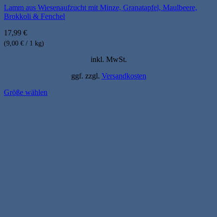
Lamm aus Wiesenaufzucht mit Minze, Granatapfel, Maulbeere,
Brokkoli & Fenchel
17,99
€
(9,00 € / 1 kg)
inkl. MwSt.
ggf. zzgl.
Versandkosten
Größe wählen
Dieses
Produkt
weist
mehrere
Varianten
auf.
Die
Optionen
können
auf
der
Produktseite
gewählt
werden