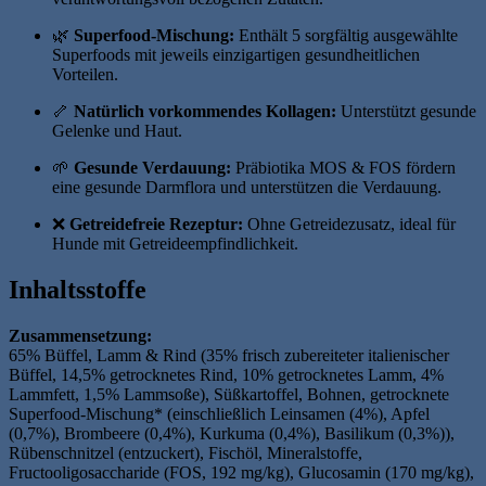
🌿
Superfood-Mischung:
Enthält 5 sorgfältig ausgewählte
Superfoods mit jeweils einzigartigen gesundheitlichen
Vorteilen.
🦴
Natürlich vorkommendes Kollagen:
Unterstützt gesunde
Gelenke und Haut.
🌱
Gesunde Verdauung:
Präbiotika MOS & FOS fördern
eine gesunde Darmflora und unterstützen die Verdauung.
❌
Getreidefreie Rezeptur:
Ohne Getreidezusatz, ideal für
Hunde mit Getreideempfindlichkeit.
Inhaltsstoffe
Zusammensetzung:
65% Büffel, Lamm & Rind (35% frisch zubereiteter italienischer
Büffel, 14,5% getrocknetes Rind, 10% getrocknetes Lamm, 4%
Lammfett, 1,5% Lammsoße), Süßkartoffel, Bohnen, getrocknete
Superfood-Mischung* (einschließlich Leinsamen (4%), Apfel
(0,7%), Brombeere (0,4%), Kurkuma (0,4%), Basilikum (0,3%)),
Rübenschnitzel (entzuckert), Fischöl, Mineralstoffe,
Fructooligosaccharide (FOS, 192 mg/kg), Glucosamin (170 mg/kg),