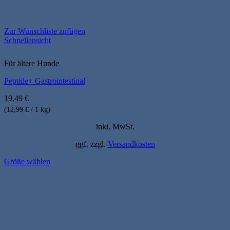
Zur Wunschliste zufügen
Schnellansicht
Für ältere Hunde
Peptide+ Gastrointestinal
19,49
€
(12,99 € / 1 kg)
inkl. MwSt.
ggf. zzgl.
Versandkosten
Größe wählen
Dieses
Produkt
weist
mehrere
Varianten
auf.
Die