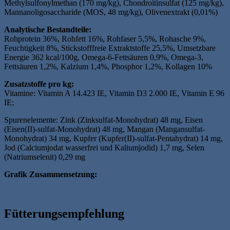
Methylsulfonylmethan (170 mg/kg), Chondroitinsulfat (125 mg/kg),
Mannanoligosaccharide (MOS, 48 mg/kg), Olivenextrakt (0,01%)
Analytische Bestandteile:
Rohprotein 36%, Rohfett 16%, Rohfaser 5,5%, Rohasche 9%,
Feuchtigkeit 8%, Stickstofffreie Extraktstoffe 25,5%, Umsetzbare
Energie 362 kcal/100g, Omega-6-Fettsäuren 0,9%, Omega-3,
Fettsäuren 1,2%, Kalzium 1,4%, Phosphor 1,2%, Kollagen 10%
Zusatzstoffe pro kg:
Vitamine: Vitamin A 14.423 IE, Vitamin D3 2.000 IE, Vitamin E 96
IE;
Spurenelemente: Zink (Zinksulfat-Monohydrat) 48 mg, Eisen
(Eisen(II)-sulfat-Monohydrat) 48 mg, Mangan (Mangansulfat-
Monohydrat) 34 mg, Kupfer (Kupfer(II)-sulfat-Pentahydrat) 14 mg,
Jod (Calciumjodat wasserfrei und Kaliumjodid) 1,7 mg, Selen
(Natriumselenit) 0,29 mg
Grafik Zusammensetzung:
Fütterungsempfehlung