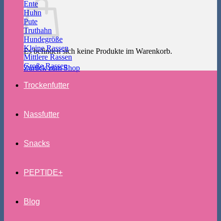
Ente
Huhn
Pute
Truthahn
Hundegröße
Kleine Rassen
Es befinden sich keine Produkte im Warenkorb.
Mittlere Rassen
Große Rassen
Zurück zum Shop
Trockenfutter
Nassfutter
Snacks
PEPTIDE+
Blog