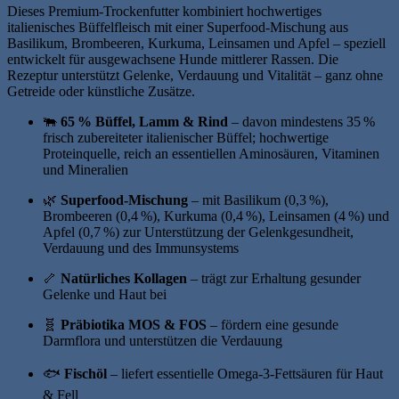
Dieses Premium-Trockenfutter kombiniert hochwertiges
italienisches Büffelfleisch mit einer Superfood-Mischung aus
Basilikum, Brombeeren, Kurkuma, Leinsamen und Apfel – speziell
entwickelt für ausgewachsene Hunde mittlerer Rassen.
Die
Rezeptur unterstützt Gelenke, Verdauung und Vitalität – ganz ohne
Getreide oder künstliche Zusätze.
🐃
65 % Büffel, Lamm & Rind
– davon mindestens 35 %
frisch zubereiteter italienischer Büffel; hochwertige
Proteinquelle, reich an essentiellen Aminosäuren, Vitaminen
und Mineralien
🌿
Superfood-Mischung
– mit Basilikum (0,3 %),
Brombeeren (0,4 %), Kurkuma (0,4 %), Leinsamen (4 %) und
Apfel (0,7 %) zur Unterstützung der Gelenkgesundheit,
Verdauung und des Immunsystems
🦴
Natürliches Kollagen
– trägt zur Erhaltung gesunder
Gelenke und Haut bei
🧬
Präbiotika MOS & FOS
– fördern eine gesunde
Darmflora und unterstützen die Verdauung
🐟
Fischöl
– liefert essentielle Omega‑3‑Fettsäuren für Haut
& Fell