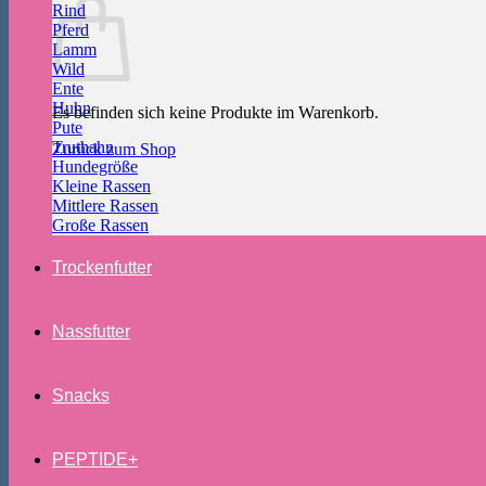
Rind
Pferd
Lamm
Wild
Ente
Huhn
Es befinden sich keine Produkte im Warenkorb.
Pute
Truthahn
Zurück zum Shop
Hundegröße
Kleine Rassen
Mittlere Rassen
Große Rassen
Trockenfutter
Nassfutter
Snacks
PEPTIDE+