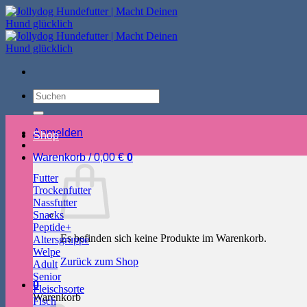
Zum
Inhalt
springen
Suchen
nach:
Anmelden
Shop
Warenkorb /
0,00
€
0
Futter
Trockenfutter
Nassfutter
Snacks
Peptide+
Es befinden sich keine Produkte im Warenkorb.
Altersgruppe
Welpe
Zurück zum Shop
Adult
Senior
0
Fleischsorte
Warenkorb
Fisch