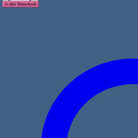
Lachs
In den Warenkorb
mit
Dill,
Spinat,
Fenchel,
Spargel
&
Tomate
Menge