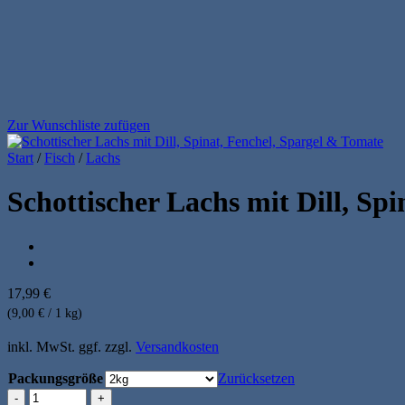
Zur Wunschliste zufügen
Start
/
Fisch
/
Lachs
Schottischer Lachs mit Dill, Sp
17,99
€
(9,00 € / 1 kg)
inkl. MwSt.
ggf. zzgl.
Versandkosten
Packungsgröße
Zurücksetzen
Schottischer