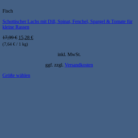
Fisch
Schottischer Lachs mit Dill, Spinat, Fenchel, Spargel & Tomate für
kleine Rassen
Ursprünglicher
Aktueller
17,99
€
15,28
€
Preis
Preis
(7,64 € / 1 kg)
war:
ist:
17,99 €
15,28 €.
inkl. MwSt.
ggf. zzgl.
Versandkosten
Größe wählen
Dieses
Produkt
weist
mehrere
Varianten
auf.
Die
Optionen
können
auf
der