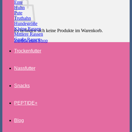
Ente
Huhn
Pute
Truthahn
Hundegröße
Kleine Rassen
Es befinden sich keine Produkte im Warenkorb.
Mittlere Rassen
Große Rassen
Zurück zum Shop
Trockenfutter
Nassfutter
Snacks
PEPTIDE+
Blog