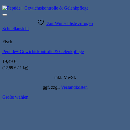
Zur Wunschliste zufügen
Schnellansicht
Fisch
Peptide+ Gewichtskontrolle & Gelenkpflege
19,49
€
(12,99 € / 1 kg)
inkl. MwSt.
ggf. zzgl.
Versandkosten
Größe wählen
Dieses
Produkt
weist
mehrere
Varianten
auf.