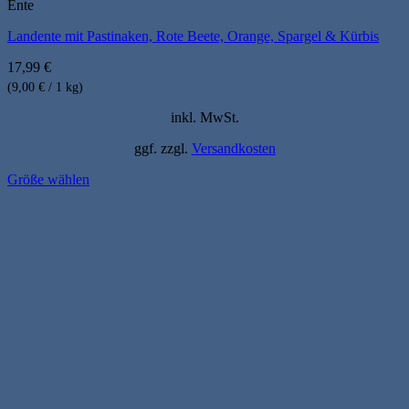
Ente
Landente mit Pastinaken, Rote Beete, Orange, Spargel & Kürbis
17,99
€
(9,00 € / 1 kg)
inkl. MwSt.
ggf. zzgl.
Versandkosten
Größe wählen
Dieses
Produkt
weist
mehrere
Varianten
auf.
Die
Optionen
können
auf
der
Produktseite
gewählt
werden