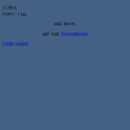
17,99
€
(9,00 € / 1 kg)
inkl. MwSt.
ggf. zzgl.
Versandkosten
Größe wählen
Dieses
Produkt
weist
mehrere
Varianten
auf.
Die
Optionen
können
auf
der
Produktseite
gewählt
werden