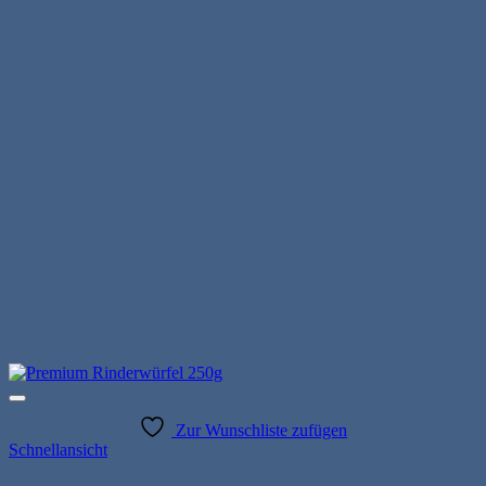
Die
Optionen
können
auf
der
Produktseite
gewählt
werden
Zur Wunschliste zufügen
Schnellansicht