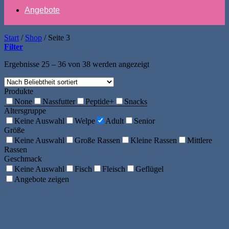
Angebote
Start
/
Shop
/
Seite 3
Filter
Nach
Ergebnisse 25 – 36 von 38 werden angezeigt
Beliebtheit
sortiert
Produkte
None
Nassfutter
Peptide+
Snacks
Altersgruppe
Keine Auswahl
Welpe
Adult
Senior
Größe
Keine Auswahl
Große Rassen
Kleine Rassen
Mittlere
Rassen
Geschmack
Keine Auswahl
Fisch
Fleisch
Geflügel
Angebote zeigen