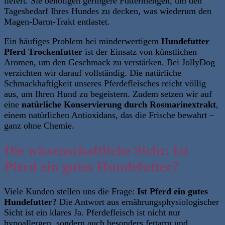
liefert. Sie benötigen geringere Futtermengen, um den
Tagesbedarf Ihres Hundes zu decken, was wiederum den
Magen-Darm-Trakt entlastet.
Ein häufiges Problem bei minderwertigem
Hundefutter
Pferd Trockenfutter
ist der Einsatz von künstlichen
Aromen, um den Geschmack zu verstärken. Bei JollyDog
verzichten wir darauf
vollständig.
Die natürliche
Schmackhaftigkeit unseres Pferdefleisches reicht völlig
aus, um Ihren Hund zu begeistern. Zudem setzen wir auf
eine
natürliche Konservierung durch Rosmarinextrakt
,
einem natürlichen Antioxidans, das die Frische bewahrt –
ganz ohne Chemie.
Die wissenschaftliche Sicht: Ist
Pferd ein gutes Hundefutter?
Viele Kunden stellen uns die Frage:
Ist Pferd ein gutes
Hundefutter?
Die Antwort aus ernährungsphysiologischer
Sicht ist ein klares Ja.
Pferdefleisch ist nicht nur
hypoallergen, sondern auch besonders fettarm und