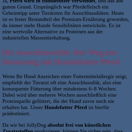
Ja,
Pferd wird in Hundefutter verwendet
, und das aus
gutem Grund. Ursprünglich war Pferdefleisch ein
Geheimtipp unter Tierärzten für Ausschlussdiäten. Heute
ist es fester Bestandteil der Premium-Ernährung geworden,
da immer mehr Hunde Sensibilitäten entwickeln. Es ist
eine wertvolle Alternative zu Proteinen aus der
industriellen Massentierhaltung.
Die Ausschlussdiät: Der Weg zur
Besserung mit Hundefutter Pferd
Wenn Ihr Hund Anzeichen einer Futtermittelallergie zeigt,
empfiehlt der Tierarzt oft eine Ausschlussdiät, also eine
konsequente Fütterung über mindestens 6–8 Wochen.
Dabei wird über mehrere Wochen ausschließlich eine
Proteinquelle gefüttert, die der Hund zuvor noch nie
erhalten hat. Unser
Hundefutter Pferd
ist hierfür
prädestiniert.
Da wir bei JollyDog
absolut frei von künstlichen
Zusatzstoffen
produzieren, können Sie sicher sein, dass