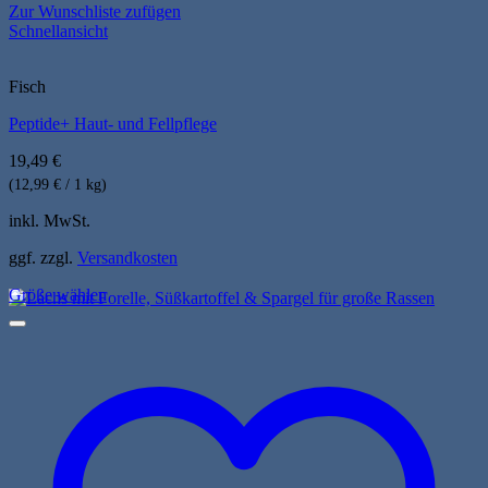
Zur Wunschliste zufügen
Schnellansicht
Fisch
Peptide+ Haut- und Fellpflege
19,49
€
(12,99 € / 1 kg)
inkl. MwSt.
ggf. zzgl.
Versandkosten
Größe wählen
Dieses
Produkt
weist
mehrere
Varianten
auf.
Die
Optionen
können