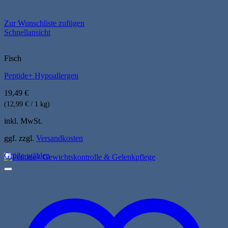
Zur Wunschliste zufügen
Schnellansicht
Fisch
Peptide+ Hypoallergen
19,49
€
(12,99 € / 1 kg)
inkl. MwSt.
ggf. zzgl.
Versandkosten
Größe wählen
Dieses
Produkt
weist
mehrere
Varianten
auf.
Die