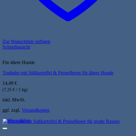
Zur Wunschliste zufügen
Schnellansicht
Für ältere Hunde
Truthahn mit Süßkartoffel & Preiselbeere für ältere Hunde
14,49
€
(7,25 € / 1 kg)
inkl. MwSt.
ggf. zzgl.
Versandkosten
Größe wählen
Dieses
Produkt