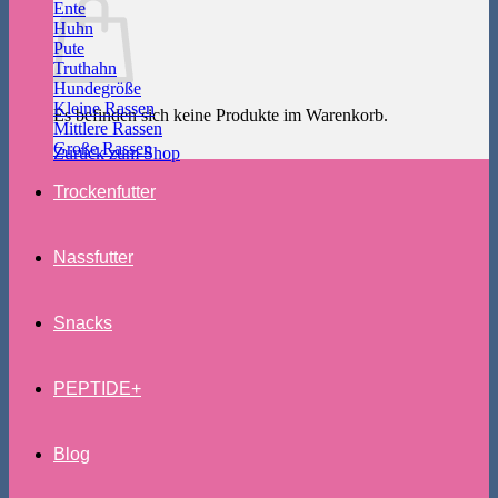
Ente
Huhn
Pute
Truthahn
Hundegröße
Kleine Rassen
Es befinden sich keine Produkte im Warenkorb.
Mittlere Rassen
Große Rassen
Zurück zum Shop
Trockenfutter
Nassfutter
Snacks
PEPTIDE+
Blog