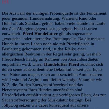
ist
Die Auswahl der richtigen Proteinquelle ist das Fundament
jeder gesunden Hundeernährung. Während Rind oder
Huhn oft als Standard gelten, haben viele Hunde im Laufe
der Zeit Allergien gegen diese gängigen Fleischsorten
entwickelt.
Pferd Hundefutter
gilt als sogenannte
„exotische“ oder alternative Proteinquelle. Da die meisten
Hunde in ihrem Leben noch nie mit Pferdefleisch in
Berührung gekommen sind, ist das Risiko einer
allergischen Reaktion
in der Regel sehr gering, weshalb
Pferdefleisch häufig im Rahmen von Ausschlussdiäten
empfohlen wird.
Unser
Hundefutter Pferd
zeichnet sich
durch seine außerordentliche Bekömmlichkeit aus. Es ist
von Natur aus mager, reich an essenziellen Aminosäuren
wie Lysin und Arginin
und liefert wichtige Vitamine wie
B12, die für den Energiestoffwechsel und das
Nervensystem Ihres Hundes unerlässlich sind.
Pferdefleisch enthält zudem gut verfügbares Eisen, das zur
Sauerstoffversorgung der Muskulatur beiträgt
. Bei
JollyDog setzen wir dabei konsequent auf unsere