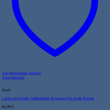
auf
der
Produktseite
gewählt
werden
Zur Wunschliste zufügen
Schnellansicht
Fisch
Lachs mit Forelle, Süßkartoffel & Spargel für große Rassen
61,99
€