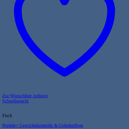
Optionen
können
auf
der
Produktseite
gewählt
werden
Zur Wunschliste zufügen
Schnellansicht
Fisch
Peptide+ Gewichtskontrolle & Gelenkpflege