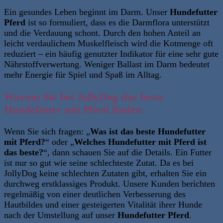
Ein gesundes Leben beginnt im Darm. Unser
Hundefutter
Pferd
ist so formuliert, dass es die Darmflora unterstützt
und die Verdauung schont
. Durch den hohen Anteil an
leicht verdaulichem Muskelfleisch wird die Kotmenge oft
reduziert
– ein häufig genutzter Indikator für eine sehr gute
Nährstoffverwertung
. Weniger Ballast im Darm bedeutet
mehr Energie für Spiel und Spaß im Alltag.
Warum Sie bei JollyDog das beste
Hundefutter mit Pferd finden
Wenn Sie sich fragen: „
Was ist das beste Hundefutter
mit Pferd?
“ oder „
Welches Hundefutter mit Pferd ist
das beste?
“, dann schauen Sie auf die Details. Ein Futter
ist nur so gut wie seine schlechteste Zutat. Da es bei
JollyDog keine schlechten Zutaten gibt, erhalten Sie ein
durchweg erstklassiges Produkt. Unsere Kunden berichten
regelmäßig von einer deutlichen Verbesserung des
Hautbildes und einer gesteigerten Vitalität ihrer Hunde
nach der Umstellung auf unser
Hundefutter Pferd
.