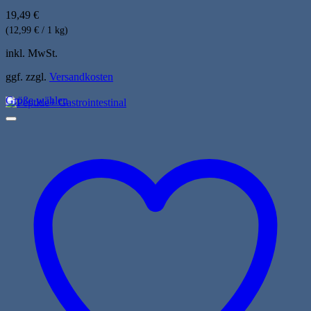
19,49
€
(12,99 € / 1 kg)
inkl. MwSt.
ggf. zzgl.
Versandkosten
Größe wählen
Dieses
Produkt
weist
mehrere
Varianten
auf.
Die
Optionen
können
auf
der
Produktseite
gewählt
werden